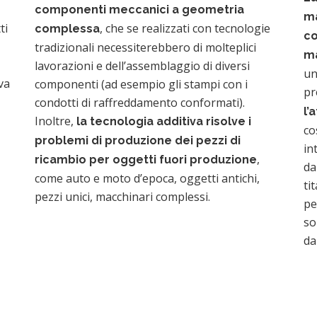
componenti meccanici a geometria
ma
ti
, che se realizzati con tecnologie
complessa
co
tradizionali necessiterebbero di molteplici
ma
lavorazioni e dell’assemblaggio di diversi
un
va
componenti (ad esempio gli stampi con i
pr
condotti di raffreddamento conformati).
l’
Inoltre,
la tecnologia additiva risolve i
co
problemi di produzione dei pezzi di
in
,
ricambio per oggetti fuori produzione
da
come auto e moto d’epoca, oggetti antichi,
ti
pezzi unici, macchinari complessi.
pe
so
da